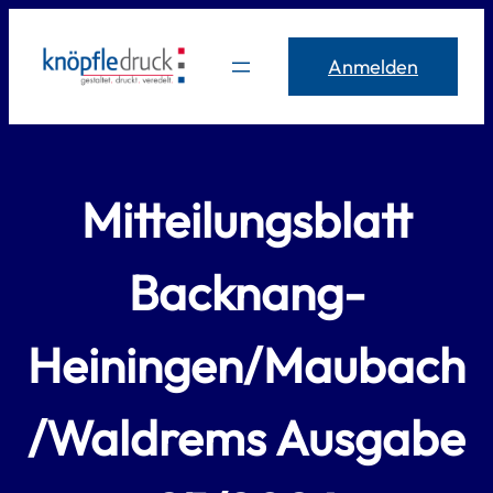
Zum
Inhalt
Anmelden
springen
Mitteilungsblatt
Backnang-
Heiningen/Maubach
/Waldrems Ausgabe