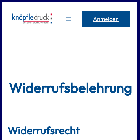
Zum
Inhalt
Anmelden
springen
Widerrufsbelehrung
Widerrufsrecht