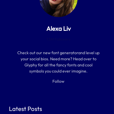
Alexa Liv
1.5M Followers
Check out our new font generatorand level up
your social bios. Need more? Head over to
Glyphy for all the fancy fonts and cool
symbols you could ever imagine.
Follow
Latest Posts