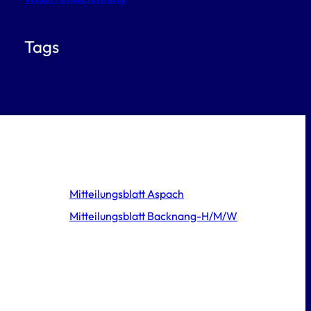
Tags
Mitteilungsblatt Aspach
Mitteilungsblatt Backnang-H/M/W