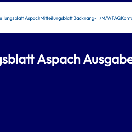
teilungsblatt Aspach
Mitteilungsblatt Backnang-H/M/W
FAQ
Kont
ngsblatt Aspach Ausgab