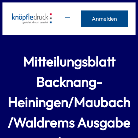
Zum
Inhalt
Anmelden
springen
Mitteilungsblatt
Backnang-
Heiningen/Maubach
/Waldrems Ausgabe