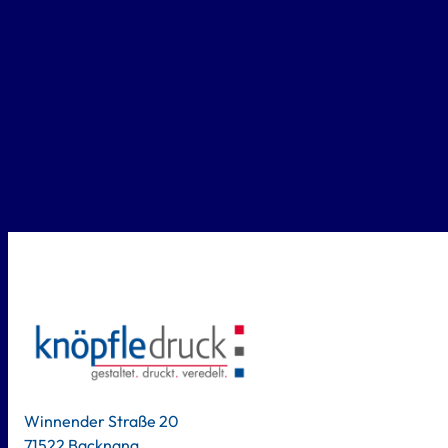
Winnender Straße 20
71522 Backnang