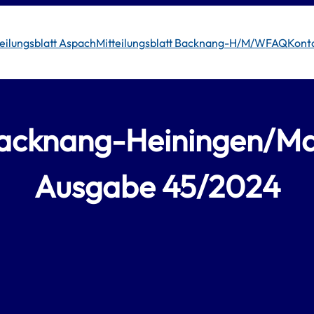
teilungsblatt Aspach
Mitteilungsblatt Backnang-H/M/W
FAQ
Kont
t Backnang-Heiningen/
Ausgabe 45/2024