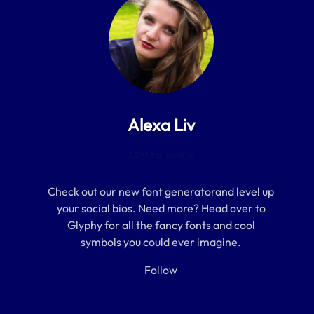
h
Alexa Liv
1.5M Followers
Check out our new font generatorand level up
your social bios. Need more? Head over to
Glyphy for all the fancy fonts and cool
symbols you could ever imagine.
Follow