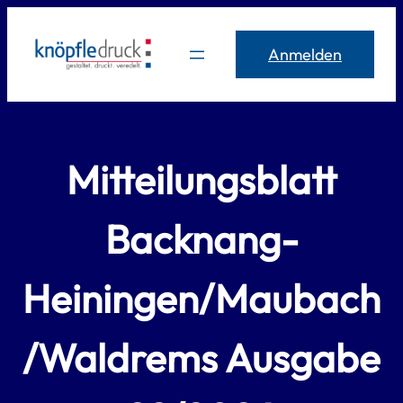
Zum
Inhalt
Anmelden
springen
Mitteilungsblatt
Backnang-
Heiningen/Maubach
/Waldrems Ausgabe