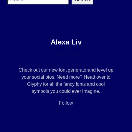
e
a
r
c
h
Alexa Liv
1.5M Followers
Check out our new font generatorand level up
your social bios. Need more? Head over to
Glyphy for all the fancy fonts and cool
symbols you could ever imagine.
Follow