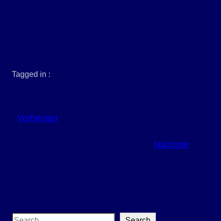
Tagged in :
Vorheriger
Nächster
S
Search