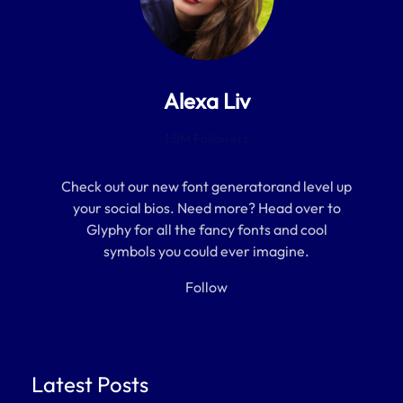
Alexa Liv
1.5M Followers
Check out our new font generatorand level up
your social bios. Need more? Head over to
Glyphy for all the fancy fonts and cool
symbols you could ever imagine.
Follow
Latest Posts