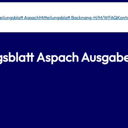
teilungsblatt Aspach
Mitteilungsblatt Backnang-H/M/W
FAQ
Kont
ngsblatt Aspach Ausgab