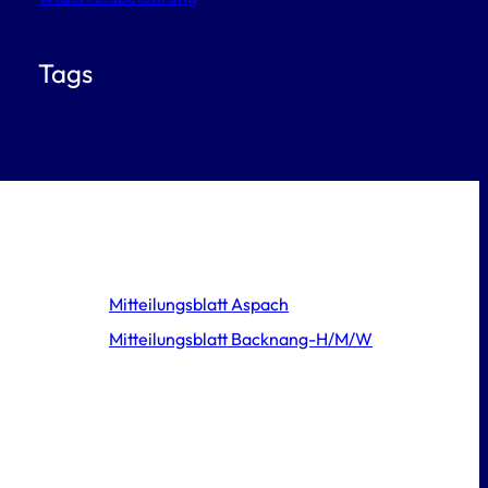
Tags
Mitteilungsblatt Aspach
Mitteilungsblatt Backnang-H/M/W