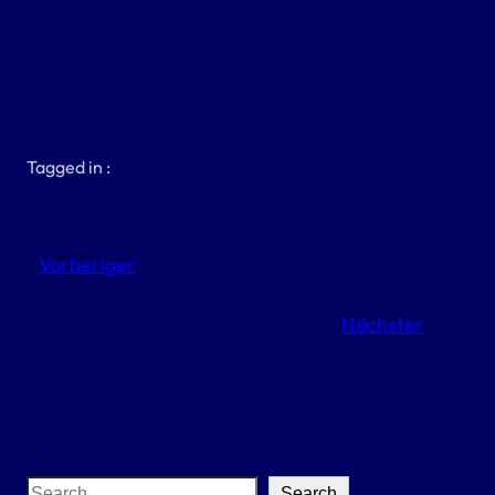
Tagged in :
Vorheriger
Nächster
S
Search