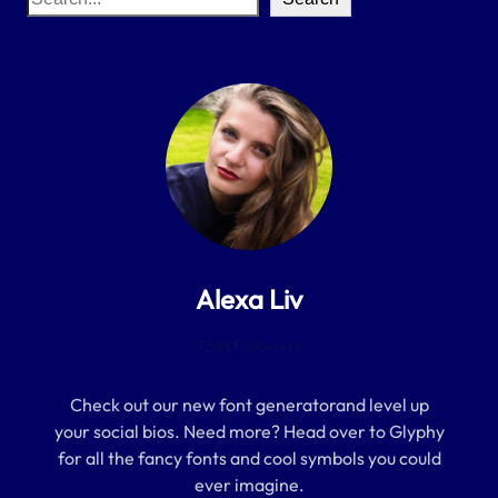
e
a
r
c
h
Alexa Liv
1.5M Followers
Check out our new font generatorand level up
your social bios. Need more? Head over to Glyphy
for all the fancy fonts and cool symbols you could
ever imagine.