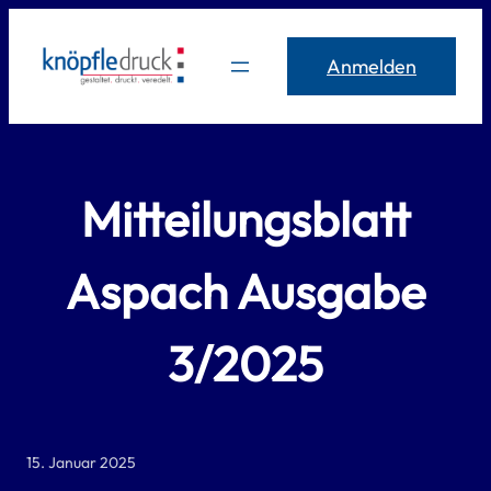
Zum
Inhalt
Anmelden
springen
Mitteilungsblatt
Aspach Ausgabe
3/2025
15. Januar 2025