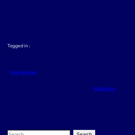
Tagged in :
Vorheriger
Nächster
S
Search