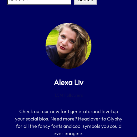
e
a
r
c
h
Alexa Liv
1.5M Followers
Check out our new font generatorand level up
your social bios. Need more? Head over to Glyphy
for all the fancy fonts and cool symbols you could
ever imagine.